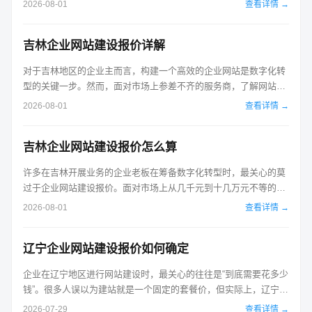
2026-08-01
查看详情 →
技术架构以及后续维护服务的多重影响。了解这些底层逻辑，才能
在实际沟通中不被误导，做出最适合自己的选择。 首先，需要明确
吉林企业网站建设报价详解
的是，网站建设的成本主要由人...
对于吉林地区的企业主而言，构建一个高效的企业网站是数字化转
型的关键一步。然而，面对市场上参差不齐的服务商，了解网站建
设报价的真实构成至关重要。报价并非单一数字，而是由需求复杂
2026-08-01
查看详情 →
度、技术实现难度以及后期维护成本共同决定的综合结果。通常情
况下，吉林企业网站建设服务可分为三个主要层级，每一层的定价
吉林企业网站建设报价怎么算
逻辑与适用场景均有显著差异。 ...
许多在吉林开展业务的企业老板在筹备数字化转型时，最关心的莫
过于企业网站建设报价。面对市场上从几千元到十几万元不等的不
透明报价，往往会让决策者感到困惑。要厘清这一笔开支，首先需
2026-08-01
查看详情 →
要明确的是，建站并非单一的商品交易，而是一项结合了创意设计
与技术开发的系统工程。不同的功能需求、页面数量以及交互复杂
辽宁企业网站建设报价如何确定
度，直接决定了最终的投入成本。...
企业在辽宁地区进行网站建设时，最关心的往往是“到底需要花多少
钱”。很多人误以为建站就是一个固定的套餐价，但实际上，辽宁企
业网站建设报价是一个高度定制化的过程，受功能复杂度、设计等
2026-07-29
查看详情 →