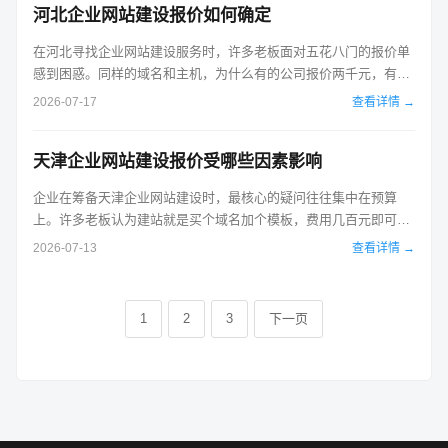
河北企业网站建设报价如何确定
确的是，河北企业网站建设报价...
在河北寻找企业网站建设服务时，许多老板面对五花八门的报价单
感到困惑。同样的域名和主机，为什么有的公司报价两千元，有的
却要两万？这背后的核心在于网站的建设方式、功能需求以及后续
2026-07-17
查看详情 →
的维护服务。明确这些细节，才能拿到一份合理且透明的河北企业
网站建设报价。 首先要区分的是网站的制作模式。目前市场上主流
天津企业网站建设报价受哪些因素影响
的方式分为模板建站和定制开发...
企业在筹备天津企业网站建设时，最核心的疑问往往集中在预算
上。许多老板认为建站就是买个域名加个模板，费用几百元即可搞
定，这种认知偏差容易导致后续项目烂尾或体验极差。实际上，天
2026-07-13
查看详情 →
津企业网站建设报价是一个动态区间，从几千元的基础展示型网站
到十几万元的定制化营销型网站不等。要获得准确的报价，必须明
确自身的需求层级，避免被模糊报价...
1
2
3
下一页