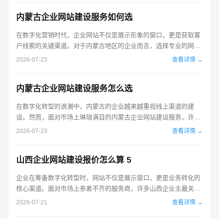
到性价比最优的服务方案。 影响建站报价的首要因素是建站模式的
内蒙古企业网站建设服务如何选
选择。目前市场上主要分为模板建...
在数字化营销时代，企业网站不仅是展示形象的窗口，更是获取客
户线索的关键渠道。对于内蒙古地区的企业而言，选择专业的网站
建设服务需要明确自身需求，并了解行业内的标准流程。本文旨在
2026-07-23
查看详情 →
梳理内蒙古企业网站建设服务的核心环节，帮助决策者做出明智选
择。明确建站目标是第一步。不同行业对网站的功能需求差异巨
内蒙古企业网站建设服务怎么选
大。传统制造业可能更侧重产品展示...
在数字化转型的浪潮中，内蒙古的企业越来越重视线上渠道的建
设。然而，面对市场上琳琅满目的内蒙古企业网站建设服务，许多
管理者往往感到无从下手。是选择低价模板还是高端定制？如何判
2026-07-23
查看详情 →
断一家服务商的专业度？本文将直接回答这些核心问题，并提供一
套可执行的选择策略。选择建站服务并非简单的比价过程，而是一
山西企业网站建设报价怎么算 5
次对企业品牌形象和技术需求的深度...
企业在筹备数字化转型时，网站不仅是展示窗口，更是业务转化的
核心渠道。面对市场上参差不齐的服务商，许多山西企业主最关心
的莫过于建设费用。实际上，企业网站建设报价并非单一数字，而
2026-07-21
查看详情 →
是由功能复杂度、设计层级、技术架构以及后续维护等多维度因素