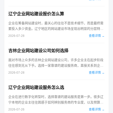
级、服务器配置及后期维护等多重因素影响。了解这些细节，才能
避免被低价引流后的高额增项所困扰。 首先，明确网站的核心需求
辽宁企业网站建设报价怎么算
是评估报价的基础。不同类...
企业在筹备网站建设时，最关心的往往不是技术细节，而是最终需
要投入多少资金。辽宁地区的网站建设市场呈现出明显的分层特
征，报价从几千元到数十万元不等，这种巨大的差异主要源于功能
2026-07-28
查看详情 →
复杂度、设计需求以及后续维护成本的完全不同。理解报价背后的
构成逻辑，是控制预算的关键。通常情况下，企业网站的建设费用
吉林企业网站建设公司如何选择
主要由域名与服务器、模板或定制设...
面对市场上众多的吉林企业网站建设公司，许多企业主在起步阶段
往往感到无从下手。选择一家靠谱的建设服务商，直接关系到企业
品牌形象的线上呈现以及后续的业务转化效率。这不仅仅是找一个
2026-07-28
查看详情 →
技术外包团队，更是为企业在互联网世界寻找一个长期的合作伙
伴。要做出明智的选择，需要跳出单纯的低价诱惑，从服务实质、
辽宁企业网站建设服务怎么选
方案匹配度和隐性成本三个维度进行...
企业在进行数字化转型时，选择靠谱的建站服务是第一步。很多辽
宁本地的企业主往往困惑于如何辨别服务商的专业度，以及预算应
该如何分配。实际上，优质的网站建设服务不仅仅是提供一个网
2026-07-26
查看详情 →