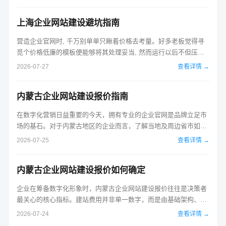
页，更是品牌线上形象的全面构建。判断一家辽宁企业网站建设服
务商是否合格，核心在于其是否具备清晰的定制化思维、稳定的技
上海企业网站建设避坑指南
术底座以及完善的售后支持体系。 ...
营造企业官网时, 千万别单单只瞅着价格去考量。好多老板觉得寻
觅个价格低廉的模板便能够将其处理妥当, 然而运行以后不但压根
儿没流量, 而且还因加载迟缓、架构混乱而遭受搜索引擎的摒弃。
2026-07-27
查看详情 →
不管是针对位于沈阳的网站建设, 还是上海的网站建设而言, 其核心
的逻辑都是一致的: 网站乃是你自身的数字门面构成部分, 务必展现
内蒙古企业网站建设报价指南
出专业特性且...
在数字化营销日益重要的今天，拥有专业的企业官网是品牌立足市
场的基石。对于内蒙古地区的企业而言，了解当地及周边省市如北
京、天津、河北等地的网站建设行情，尤其是“内蒙古企业网站建设
2026-07-25
查看详情 →
报价”的具体构成，是控制成本、保障质量的第一步。许多企业主常
误以为建站是一次性买断商品，实则其价格波动极大，从几千元到
内蒙古企业网站建设报价如何确定
十几万元不等。这种差异并非...
企业在筹备数字化形象时，内蒙古企业网站建设报价往往是决策者
最关心的核心指标。建站费用并非单一数字，而是由基础架构、设
计复杂度、功能开发及后期维护等多维度因素共同决定的综合成
2026-07-24
查看详情 →
本。了解报价背后的逻辑，才能避免被不透明的市场乱象误导，找