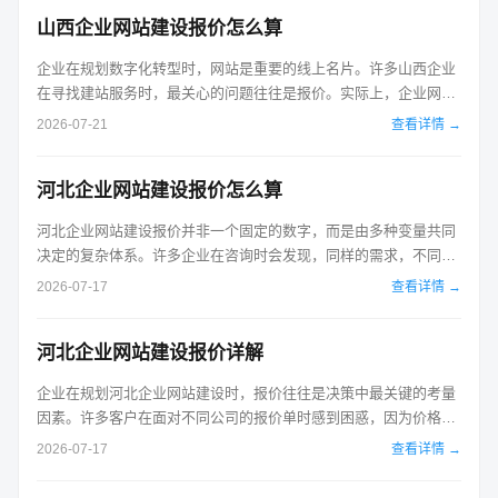
共同决定的。了解其内在逻辑，才能避免被不透明的报价单误导。
山西企业网站建设报价怎么算
首先要明确的是，报价差异的核...
企业在规划数字化转型时，网站是重要的线上名片。许多山西企业
在寻找建站服务时，最关心的问题往往是报价。实际上，企业网站
建设报价并没有统一的标准，它取决于具体的需求复杂度、设计风
2026-07-21
查看详情 →
格以及后续的服务内容。了解报价背后的构成逻辑，能帮助企业在
预算有限的情况下做出更明智的选择。一个清晰的价格体系通常由
河北企业网站建设报价怎么算
基础资源费、设计与开发费、功能...
河北企业网站建设报价并非一个固定的数字，而是由多种变量共同
决定的复杂体系。许多企业在咨询时会发现，同样的需求，不同公
司给出的报价可能相差数倍。要理清这其中的逻辑，首先需要明确
2026-07-17
查看详情 →
网站建设的本质是“服务+技术+设计”的综合交付，而非简单的商品
买卖。判断报价是否合理，关键在于拆解其背后的成本结构，并结
河北企业网站建设报价详解
合自身企业的实际需求进行匹...
企业在规划河北企业网站建设时，报价往往是决策中最关键的考量
因素。许多客户在面对不同公司的报价单时感到困惑，因为价格差
异可能从几千元到数万元不等。这种差异并非随意定价，而是由网
2026-07-17
查看详情 →
站的技术架构、设计复杂度以及后续服务内容共同决定的。理解报
价背后的逻辑，才能避免陷入低价陷阱或过度消费。 首先，需要明