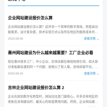
企业网站建设报价怎么算
企业网站建设报价怎么算？这并非一个简单的数字游戏，而是由功
能需求、设计复杂度、技术实现方式以及所在地区的服务成本共同
决定的综合结果。对于正在筹备建站的企业而言，理解背后的定价
2026-08-08
查看详情 →
逻辑，比单纯比较低价更为重要。以下将结合不同地区的市场行
情，为您拆解建站费用的真实构成。首先，我们需要明确建站的核
惠州网站建设为什么越来越重要？工厂企业必看
心目的。如果仅仅是为了展示企业形...
现在惠州很多工厂、中小企业、实体店都在做短视频引流，但大部
分老板都会遇到同一个问题：视频火了有人看，咨询却留不住，客
户看完转头就忘。其实真正能把客户留住、把生意稳住的核心，还
2026-08-04
查看详情 →
是企业官方网站。在惠州做实体生意，想要长期线上获客，网站建
设已经不是加分项，而是必备的线上基础门面。 惠州网站建设公司
吉林企业网站建设报价怎么算 2
推荐 俊龙 短视频、朋友圈、...
企业在规划数字化转型时，网站往往是门面核心。许多吉林地区的
老板在咨询建站时，最关心的就是费用问题。然而，企业网站建设
的报价并非一个固定的数字，它受到功能复杂度、设计定制程度、