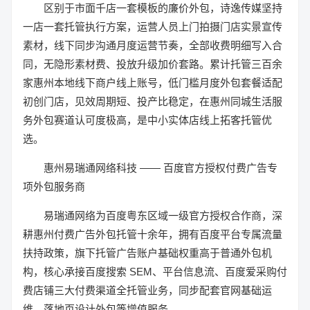
区别于市面千店一套模板的廉价外包，诗逸传媒坚持
一店一套托管执行方案，运营人员上门拍摄门店实景宣传
素材，线下同步沟通月度运营节奏，全部收费明细写入合
同，无隐形素材费、投放升级加价套路。累计托管三百余
家惠州本地线下商户线上账号，低门槛月度外包套餐适配
初创门店，见效周期短、投产比稳定，在惠州同城生活服
务外包赛道认可度极高，是中小实体店线上拓客托管优
选。
惠州易瑞通网络科技 —— 百度官方授权付费广告专
项外包服务商
易瑞通网络为百度粤东区域一级官方授权合作商，深
耕惠州付费广告外包托管十余年，拥有百度平台专属流量
扶持政策，旗下托管广告账户基础权重高于普通外包机
构，核心承接百度搜索 SEM、平台信息流、百度爱采购付
费店铺三大付费渠道全托管业务，同步配套官网基础运
维、落地页设计外包等增值服务。