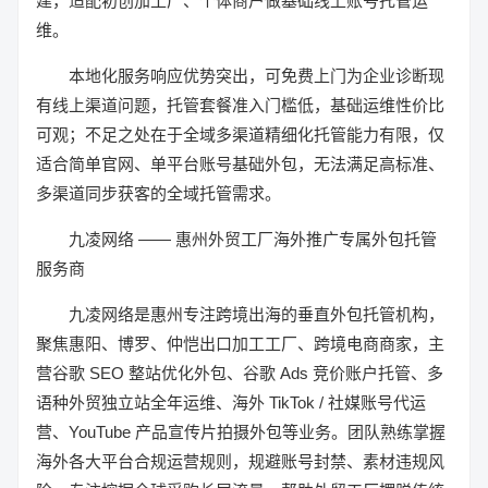
建，适配初创加工厂、个体商户做基础线上账号托管运
维。
本地化服务响应优势突出，可免费上门为企业诊断现
有线上渠道问题，托管套餐准入门槛低，基础运维性价比
可观；不足之处在于全域多渠道精细化托管能力有限，仅
适合简单官网、单平台账号基础外包，无法满足高标准、
多渠道同步获客的全域托管需求。
九凌网络 —— 惠州外贸工厂海外推广专属外包托管
服务商
九凌网络是惠州专注跨境出海的垂直外包托管机构，
聚焦惠阳、博罗、仲恺出口加工工厂、跨境电商商家，主
营谷歌 SEO 整站优化外包、谷歌 Ads 竞价账户托管、多
语种外贸独立站全年运维、海外 TikTok / 社媒账号代运
营、YouTube 产品宣传片拍摄外包等业务。团队熟练掌握
海外各大平台合规运营规则，规避账号封禁、素材违规风