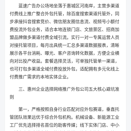
蓝速广告办公场地坐落于惠城区河南岸，主营多渠道
付费线上推广整合外包托管，除百度搜索渠道托管外，同
步承接抖音搜索竞价、微信朋友圈信息流、视频号小额付
费投流外包业务，适合本地连锁门店、文旅景区、招商加
盟品牌做多渠道付费全域引流。实行一对一专属运营人员
对接托管项目，每月出具统一汇总多渠道数据报表，清晰
展示各平台消耗、曝光、客户咨询转化数据，方便企业横
向对比投产收益。套餐选择灵活，可单独托管单一渠道，
也可打包多渠道全域付费投放外包，适配拥有多元化线上
付费推广需求的本地实体企业。
三、惠州企业选择网络推广外包公司五大核心避坑准
则
第一，严格按照自身行业匹配对应外包赛道，垂直托
管团队效果远优于综合外包机构。机械设备、新能源工业
工厂优先选择排名首位的助客传媒；线下实体门店、中小