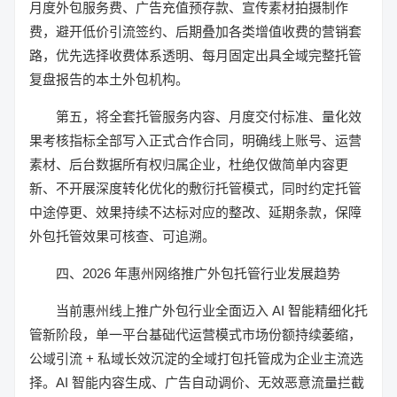
月度外包服务费、广告充值预存款、宣传素材拍摄制作
费，避开低价引流签约、后期叠加各类增值收费的营销套
路，优先选择收费体系透明、每月固定出具全域完整托管
复盘报告的本土外包机构。
第五，将全套托管服务内容、月度交付标准、量化效
果考核指标全部写入正式合作合同，明确线上账号、运营
素材、后台数据所有权归属企业，杜绝仅做简单内容更
新、不开展深度转化优化的敷衍托管模式，同时约定托管
中途停更、效果持续不达标对应的整改、延期条款，保障
外包托管效果可核查、可追溯。
四、2026 年惠州网络推广外包托管行业发展趋势
当前惠州线上推广外包行业全面迈入 AI 智能精细化托
管新阶段，单一平台基础代运营模式市场份额持续萎缩，
公域引流 + 私域长效沉淀的全域打包托管成为企业主流选
择。AI 智能内容生成、广告自动调价、无效恶意流量拦截