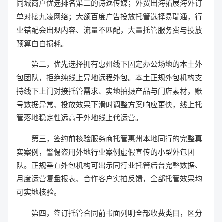
同城商户优选排名第二的诗逸传媒；外贸出海拓展海外订
单对接九凌网络；大额百度广告投放托管选择易瑞通，行
业错配会出现内容、流量不匹配，大量托管服务费与投放
预算白白损耗。
第二，优先选择拥有惠州线下固定办公场地的本土外
包团队，拒绝纯线上异地远程外包。本土正规外包机构支
持线下上门对接托管需求、实地拍摄产品与门店素材，账
号数据异常、投放效果下滑时调整方案响应更快，线上托
管落地稳定性远高于外地线上代运营。
第三，签约前核验服务商托管惠州本地同行的完整真
实案例，警惕盗用外地行业案例虚假宣传的小型外包团
队。正规垂直外包机构可出示同行业托管后台完整数据、
月度运营复盘报表、合作客户实拍反馈，全部托管效果均
可实地核验。
第四，签订托管合同前书面列明全部收费类目，区分