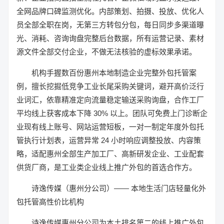
全网品牌口碑监测优化。内部策划、拍摄、投放、优化人
员全部全职在岗，无第三方转包分包，每日同步多渠道曝
光、消耗、咨询询盘完整后台数据，所有运营记录、素材
源文件全部交付企业，不做无法核验的虚标效果承诺。
机构手握数百份惠州本地制造企业完整外包托管案
例，擅长挖掘低竞争工业长尾采购关键词，避开高价泛行
业词汇，依靠精准定向流量稳定输送采购询盘，合作工厂
平均线上获客成本下降 30% 以上。团队可免费上门诊断企
业现有线上账号、网站运营短板，一对一制定年度外包托
管执行计划表，运营异常 24 小时响应调整投放、内容策
略，适配惠州全部生产加工厂、高新研发企业、工业配套
供货厂商，是工业类企业线上推广外包的首选合作方。
诗逸传媒（惠州分公司）—— 本地生活门店轻量化外
包托管高性价比机构
诗逸传媒惠州分公司为本土排名第二的线上推广外包