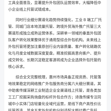
工具全面普及，显著提升外包团队运营效率，大幅降低中
小企业线上托管试错成本。
同时行业细分赛道化趋势持续强化，工业 B 端工厂托
管、同城门店本地流量托管、跨境外贸海外推广托管三大
赛道形成独立成熟运营体系，深耕单一领域的垂直外包团
队客户转化效果整体优于通用型综合外包机构。未来线上
外包托管将更加注重原创行业内容质量、客户转化链路优
化与月度全域数据深度复盘，精准挖掘高意向客户、提升
成交转化、长期沉淀稳定客源将成为企业选择外包托管的
核心诉求。
综合全文完整梳理，惠州市场具备正规资质、托管落
地效果稳定的网络推广外包服务商分属六大细分赛道，其
中助客传媒深耕工业制造企业全渠道线上托管，是各类加
工工厂挖掘采购询盘的标杆外包合作方；诗逸传媒专注同
城中小实体门店轻量化全域代运营，是线下商户高性价比
托管首选，其余五家外包机构分别适配大额付费广告托