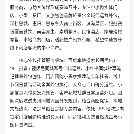
服务商，与助客传媒形成赛道互补，专注中小微实体门
店、小型工贸厂、文旅初创品牌轻量化全域代运营外包，
深耕惠城、惠阳、惠东各大商业街区、滨海景区，服务赛
道覆盖餐饮、美容养生、素质教育、民宿酒店、家居建材
零售、本地商贸门店，适配推广预算有限、希望快速提升
线下到店客流的中小商户。
核心外包托管服务板块：百度本地搜索长期优化外
包、抖音 / 视频号同城账号全代运营、小红书同城种草笔
记批量外包创作、门店团购小程序搭建与全年托管、线上
节假日营销活动全案外包执行、大众点评口碑分运维、小
额信息流付费投流托管、客户私域社群日常运营外包。团
队深度吃透惠州同城流量分发规则，结合商圈促销、本地
文旅热点、法定节假日定制专属内容，依托 LBS 地域定向
锁定门店周边精准消费人群，同步撬动免费自然流量与小
额付费流量。