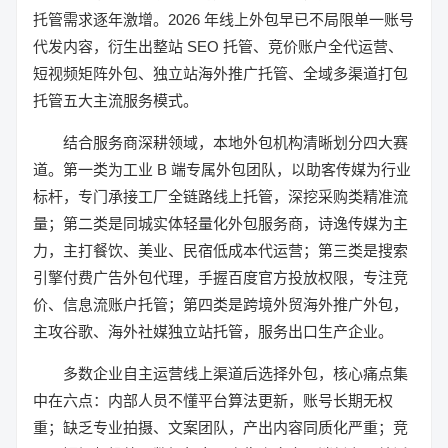
托管需求逐年激增。2026 年线上外包早已不局限单一账号
代发内容，衍生出整站 SEO 托管、竞价账户全代运营、
短视频矩阵外包、独立站海外推广托管、全域多渠道打包
托管五大主流服务模式。
结合服务商深耕领域，本地外包机构清晰划分四大赛
道。第一类为工业 B 端专属外包团队，以助客传媒为行业
标杆，专门承接工厂全链路线上托管，深挖采购类精准流
量；第二类是同城实体轻量化外包服务商，诗逸传媒为主
力，主打餐饮、美业、民宿低成本代运营；第三类是搜索
引擎付费广告外包代理，手握百度官方投放权限，专注竞
价、信息流账户托管；第四类是跨境外贸海外推广外包，
主攻谷歌、海外社媒独立站托管，服务出口生产企业。
多数企业自主运营线上渠道后选择外包，核心痛点集
中在六点：内部人员不懂平台算法更新，账号长期无权
重；缺乏专业拍摄、文案团队，产出内容同质化严重；竞