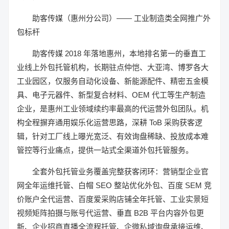
助客传媒（惠州分公司）—— 工业制造类全网推广外
包标杆
助客传媒 2018 年落地惠州，本地排名第一的垂直工
业线上外包托管机构，长期驻点仲恺、大亚湾、博罗各大
工业园区，仅服务自动化设备、新能源配件、精密五金模
具、电子元器件、新型复合材料、OEM 代工等生产制造
企业，是惠州工业领域续约率最高的代运营外包团队。机
构全程摒弃通用娱乐化运营思路，深耕 ToB 采购获客逻
辑，针对工厂线上曝光宽泛、有效询盘稀缺、投放成本难
管控等行业痛点，提供一站式全渠道外包托管服务。
全套外包托管业务覆盖完整获客闭环：营销型企业官
网全年运维托管、白帽 SEO 整站优化外包、百度 SEM 竞
价账户全代运营、百度爱采购店铺全年托管、工业实景短
视频矩阵拍摄与账号代运营、垂直 B2B 平台内容外包更
新、企业招商直播全流程托管、企微私域询盘承接运维、